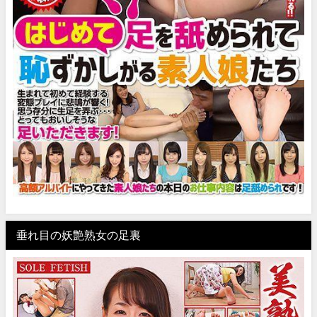
垂れ目の妖艶熟女の足裏