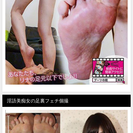
淫語美痴女の足裏フェチ個撮